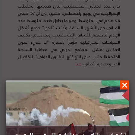
في عدد المباني الفلسطينية التي هدمتها السلطات
الإسرائيلية في يوليو وأغسطس، مشيرة إلى أن 57 مبنى
قد هدم في المتوسط، وهو ما يعادل ضعف متوسط عدد
المباني في الأشهر السابقة. وأدانت “الحق” جميع أشكال
الهدم التعسفي للمباني الفلسطينية، وتحدثت عن تكثيف
السياسات الإسرائيلية مؤخراً باعتباره “لا شيء سوى
انعكاس لفشل المجتمع الدولي في معاقبة السلطة
القائمة بالاحتلال على انتهاكاتها للقانون الدولي”. لتفاصيل
الخبر ومصدره الأصلي،
هنا
منظمة السلام الآن تندد بموافقة مجلس التخطيط
الأعلى للإدارة المدنية الإسرائيلية على بناء 4948 وحدة
استيطانية جديدة