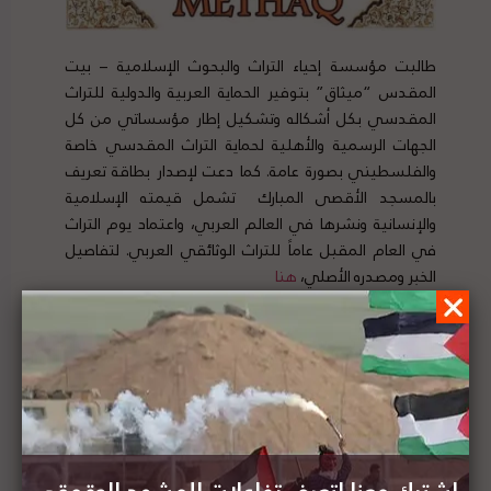
طالبت مؤسسة إحياء التراث والبحوث الإسلامية – بيت
المقدس “ميثاق” بتوفير الحماية العربية والدولية للتراث
المقدسي بكل أشكاله وتشكيل إطار مؤسساتي من كل
الجهات الرسمية والأهلية لحماية التراث المقدسي خاصة
والفلسطيني بصورة عامة. كما دعت لإصدار بطاقة تعريف
بالمسجد الأقصى المبارك تشمل قيمته الإسلامية
والإنسانية ونشرها في العالم العربي، واعتماد يوم التراث
في العام المقبل عاماً للتراث الوثائقي العربي. لتفاصيل
الخبر ومصدره الأصلي،
هنا
الخارجية الأردنية تدين الانتهاكات الإسرائيلية المستمرة
ضد الأقصى