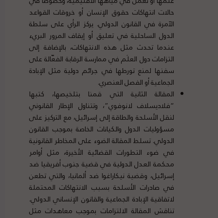
علمها أو تعمل في مياهها الاقليمية، وخصوصًا في
حالات انتهاكات حقوق الإنسان أو خروقات القواعد
الآمرة في القانون الدولي. يركز الرأي على سلطة
الدول الساحلية في تعليق أو إيقاف المرور البريء
عندما تحدث مثل هذه الانتهاكات، بالإضافة إلى
التزامات دول العلَم في ممارسة الرقابة الفعّالة على
سفنها لمنع تورطها في جرائم دولية مثل الإبادة
الجماعية أو الفصل العنصري.
المقالة الثانية التي قمنا بتلخيصها، كتبها
“فلاديسلاف لانوفوي”، وتتناول الإطار القانوني
لنقل الأسلحة والطاقة إلى إسرائيل، مع التركيز على
مسؤوليات الدول والكيانات الخاصة بموجب القانون
الدولي. تسلط المقالة الضوء على المخاطر القانونية
في ضوء التطورات القضائية الأخيرة، مثل أوامر
محكمة العدل الدولية في قضية جنوب أفريقيا ضد
إسرائيل، وقضية نيكاراغوا ضد ألمانيا، والتي تطعن
في صادرات الأسلحة بسبب الانتهاكات المحتملة
لاتفاقية الإبادة الجماعية والقانون الإنساني الدولي.
تناقش المقالة الالتزامات بموجب معاهدات مثل