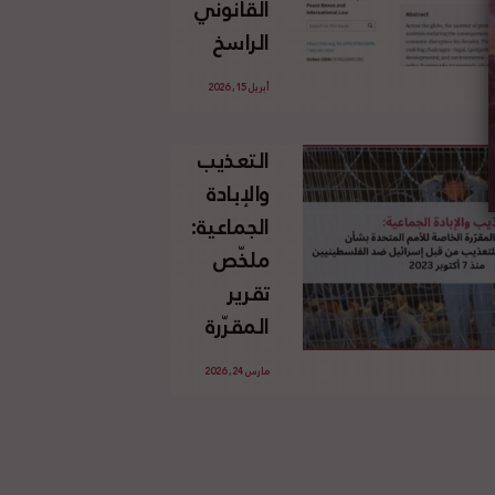
القانوني
الإسرائيلي
الراسخ
غير
للاجئين
القانوني
أبريل 15, 2026
الفلسطينيين
للأرض
وحقهم
الفلسطينية
التعذيب
في العودة
والإبادة
بموجب
الجماعية:
القانون
ملخّص
الدولي
تقرير
المقرّرة
الخاصة
مارس 24, 2026
للأمم
المتحدة
بشأن
الاستخدام