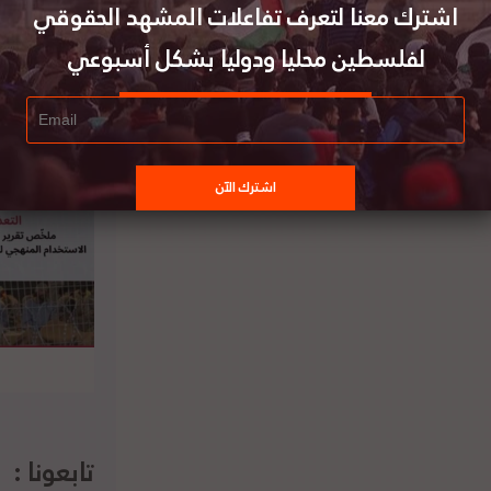
 يوسف، ورونيت لينتين، آثار الاستثناء العنصري:
اشترك معنا لتعرف تفاعلات المشهد الحقوقي
يد،
هنا
لفلسطين محليا ودوليا بشكل أسبوعي
اسة جديدة للباحث بشير الزغبي حول احتجاز
الفلسطينيين في إسرائيل دون محاكمة
باعتبارهم ضحايا جرائم حرب
تابعونا :