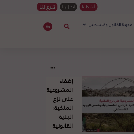
تبرع لنا
أنشطتنا
اتصل بنا
مدونة القانون وفلسطين
En
إضفاء
المشروعية
على نزع
الملكية:
البنية
القانونية