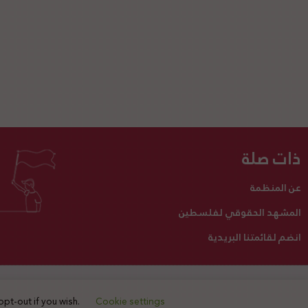
ذات صلة
عن المنظمة
المشهد الحقوقي لفلسطين
انضم لقائمتنا البريدية
تبرع لنا
أنشطتنا
اتصل بنا
opt-out if you wish.
Cookie settings