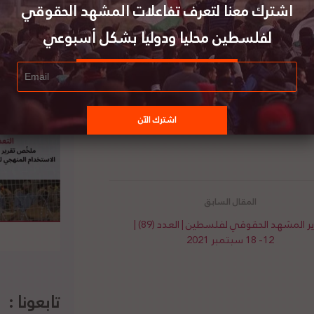
اشترك معنا لتعرف تفاعلات المشهد الحقوقي
ارها “تشكيل إمبريالي”. كما توضح الباحثة من خلال
ت الطوارئ نظاماً عقابياً يكمل القانون الجنائي
لفلسطين محليا ودوليا بشكل أسبوعي
وجب شرعية إقصائية وعقابية واضحة. لتفاصيل الخبر
تقرير المشهد الحقوقي لفلسطين | العدد (89) |
12- 18 سبتمبر 2021
تابعونا :