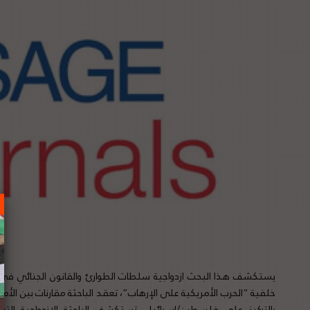
يستكشف هذا البحث ازدواجية سلطات الطوارئ والقانون الجنائي في ا
خلفية “الحرب الأمريكية على الإرهاب”، تعقد الباحثة مقارنات بين الأمثلة
بالتركيز على فلسطين/إسرائيل، تستكشف الباحثة الازدواجية الت