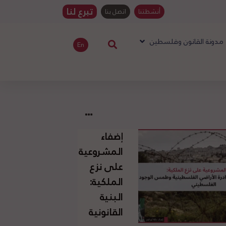
تبرع لنا
أنشطتنا
اتصل بنا
مدونة القانون وفلسطين
En
إضفاء
المشروعية
على نزع
الملكية:
البنية
القانونية