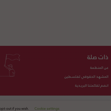
ذات صلة
عن المنظمة
المشهد الحقوقي لفلسطين
انضم لقائمتنا البريدية
تبرع لنا
أنشطتنا
اتصل بنا
opt-out if you wish.
Cookie settings