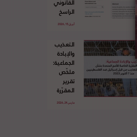
القانوني
الإسرائيلي
الراسخ
غير
للاجئين
القانوني
أبريل 15, 2026
الفلسطينيين
للأرض
وحقهم
الفلسطينية
التعذيب
في العودة
والإبادة
بموجب
الجماعية:
القانون
ملخّص
الدولي
تقرير
المقرّرة
الخاصة
مارس 24, 2026
للأمم
المتحدة
بشأن
الاستخدام