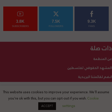
3.8K
7.5K
9.3K
SUBSCRIBERS
FOLLOWERS
FANS
ذات صلة
عن المنظمة
المشهد الحقوقي لفلسطين
انضم لقائمتنا البريدية
This website uses cookies to improve your experience. We'll assume
2025 © جميع الحقوق محفوظة
you're ok with this, but you can opt-out if you wish.
Cookie
settings
ACCEPT