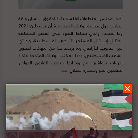
أصدر مجلس المنظمات الفلسطينية لحقوق الإنسان ورقة
سياسة حول سياسة الولايات المتحدة بشأن فلسطين: 2021
وما بعدها، والتي تسلط الضوء على القضايا المتعلقة
باحتلال إسرائيل المستمر للأراضي الفلسطينية، وإدارتها
غير القانونية للأراضي وما يرتبط بها من انتهاكات لحقوق
الشعب الفلسطيني. ودعا المكتب الولايات المتحدة لاتخاذ
إجراءات تتماشى مع واجباتها بموجب القانون الدولي.
لتفاصيل الخبر ومصدره الأصلي،
هنا
حركة "السلام الآن" تندد برفض المحكمة المحلية
الإسرائيلية الطعون المقدمة من 6 عائلات من الشيخ
جراح في القدس لإخلاء منازلهم