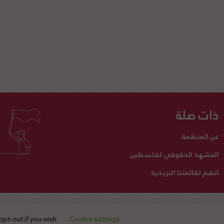
ذات صلة
عن المنظمة
المشهد الحقوقي لفلسطين
انضم لقائمتنا البريدية
تبرع لنا
أنشطتنا
اتصل بنا
opt-out if you wish.
Cookie settings