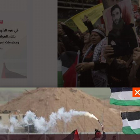
ه إلى السلطة الفلسطينية بعد خصم رواتب الأسرى
والشهداء. وأكدت مصادر إسرائيلية أن المجلس الأمني المصغر “الكابينت”، “صادق على تمرير 2.5 مليار شيكل (750
ض الفلسطينيين استلام هذه الأموال”. وقد قرر
 شيكل) من هذه الأموال، بسبب المعاشات التي دفعتها السلطة للأسرى