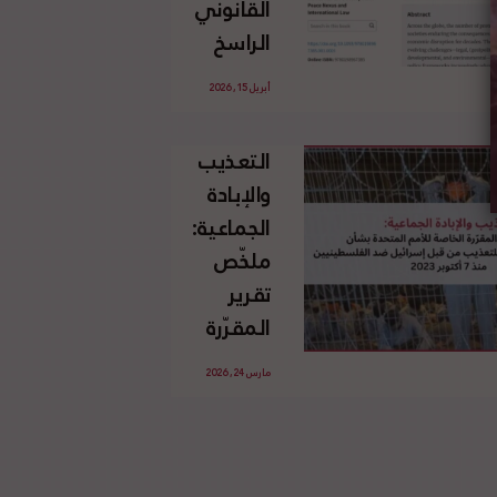
القانوني
الإسرائيلي
الراسخ
غير
للاجئين
القانوني
أبريل 15, 2026
الفلسطينيين
للأرض
وحقهم
الفلسطينية
التعذيب
في العودة
والإبادة
بموجب
الجماعية:
القانون
ملخّص
الدولي
تقرير
المقرّرة
الخاصة
مارس 24, 2026
للأمم
المتحدة
بشأن
الاستخدام