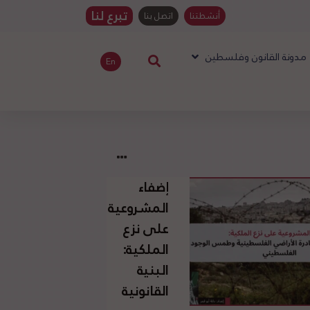
تبرع لنا
أنشطتنا
اتصل بنا
مدونة القانون وفلسطين
En
إضفاء
المشروعية
على نزع
الملكية:
البنية
القانونية