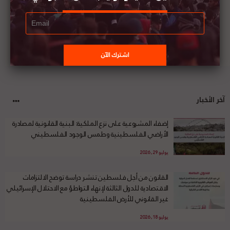
آخر الأخبار
إضفاء المشروعية على نزع الملكية: البنية القانونية لمصادرة
الأراضي الفلسطينية وطمس الوجود الفلسطيني
يوليو 29, 2026
القانون من أجل فلسطين تنشر دراسة توضح الالتزامات
الاقتصادية للدول الثالثة لإنهاء التواطؤ مع الاحتلال الإسرائيلي
غير القانوني للأرض الفلسطينية
يوليو 18, 2026