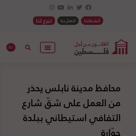
تبرع لنا
أنشطتنا
اتصل بنا
En
محافظ مدينة نابلس يحذر
من العمل على شقّ شارع
التفافي استيطاني ببلدة
حوّارة