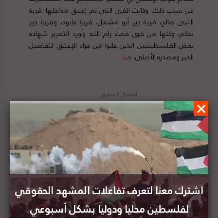
عن سبب ذلك. وكانت القرى التي تم إغلاق مداخلها: قرية
النبي صالح، قرية دير أبو مشعل، قرية عابود، وقرية دير
نظام، وكلها من قرى قضاء رام الله. وأورد التقرير شهادة
بعض الفلسطينيين الذين عانوا من جراء الإغلاق. لتفاصيل
الخبر ومصدره الأصلي،
هنا
دراسة علمية حول الأمم المتحدة والاحتلال غير
القانوني لفلسطين
دراسة حول سيادة القانون وتفسيرات رئيس محكمة
العدل الإسرائيلية لقوانين الاحتلال الحربي فيما يخص
الأراضي الفلسطينية
اشترك معنا لتعرف تفاعلات المشهد الحقوقي
لفلسطين محليا ودوليا بشكل أسبوعي