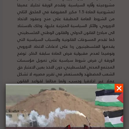
مشروعيته وآثاره السياسية. وتقدم الورقة تحليلا عميقا
لمشروعية المادة 1.5 مكرر المفروضة في الملحق الثاني
من الشروط العامة المطبقة على منح وعقود الاتحاد
الاوروبي، والآثار السياسية المترتبة عليها، وذلك بالاستناد
الى مبادئ القانون الدولي والقانون الوطني الفلسطيني.
كما تقدم المسوغات القانونية والاسباب السياسية التي
يقدمها الفلسطينيون ردا على ادعاءات الاتحاد الاوروبي
وتوضيحا لعدم مقبولية فرض المادة سابقة الذكر. توضح
الورقة ان فرض شروط سياسية على تمويل مؤسسات
المجتمع المدني الفلسطيني، دون الاخذ بعين الاعتبار حق
الشعب المضطهَد والمستعمَر في تقرير مصيره، لا تشكل
عملا غير اخلاقيا وحسب، وانما مخالفا لقواعد القانون
الدولي. لتفاصيل الخبر ومصدره الأصلي،
هنا
روسيا تحذر إسرائيل من الأعمال التوسعية في الضفة
الغربية