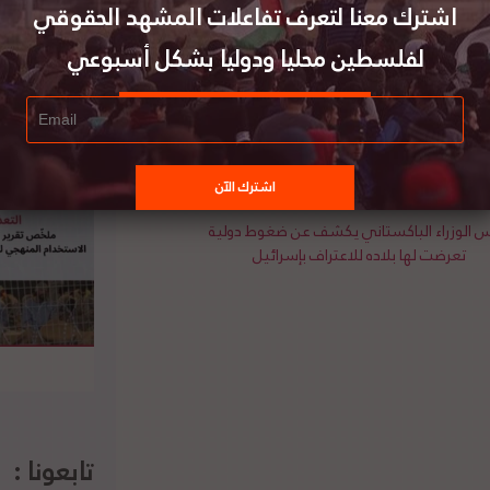
ون الدولي والمستشار العام السابق للأونروا ومدير
اشترك معنا لتعرف تفاعلات المشهد الحقوقي
ستاذ القانون وعضو مجموعة الخبراء الدوليين
لفلسطين محليا ودوليا بشكل أسبوعي
بشأن اليمن، ومايكل لينك، أستاذ القانون والمقرر
ان والأستاذة المساعدة في جامعة روتجرز بالولايات
س الوزراء الباكستاني يكشف عن ضغوط دولية
تعرضت لها بلاده للاعتراف بإسرائيل
تابعونا :