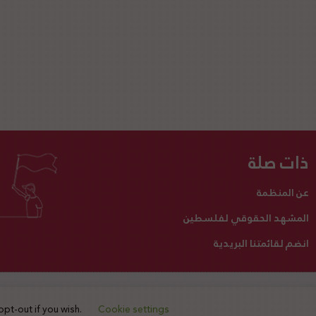
ذات صلة
عن المنظمة
المشهد الحقوقي لفلسطين
انضم لقائمتنا البريدية
تبرع لنا
أنشطتنا
اتصل بنا
opt-out if you wish.
Cookie settings