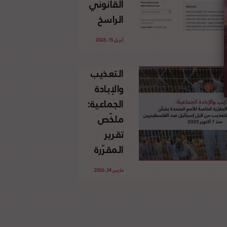
القانوني
الإسرائيلي
الراسخ
غير
للاجئين
القانوني
أبريل 15, 2026
الفلسطينيين
للأرض
وحقهم
الفلسطينية
التعذيب
في العودة
والإبادة
بموجب
الجماعية:
القانون
ملخّص
الدولي
تقرير
المقرّرة
الخاصة
مارس 24, 2026
للأمم
المتحدة
بشأن
الاستخدام