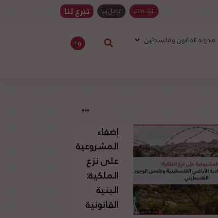
تبرع لنا
أنشطتنا
اتصل بنا
مدونة القانون وفلسطين
En
إضفاء
المشروعية
على نزع
الملكية:
البنية
القانونية