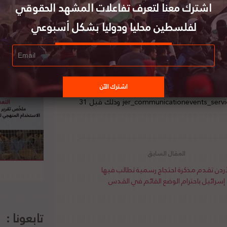
اشترك معنا لتعرف تفاعلات المشهد الحقوقي
لفلسطين محليا ودوليا بشكل أسبوعي
كتابة البحثية باللغة العربية حول القانون الدولي
في ذلك القدس وقطاع غزة، وتهدف إلى إشراك طلبة
الصلة، وتوفير منصة أكاديمية للمناظرة القانونية.
 من دراسته للقانون في إحدى الجامعات الفلسطينية.
 النزاعات المسلحة، وسوف يقبل مقال واحد من كل
طالب مشارك. ترسل الورقة البحثية إلى العنوان التالي jer_communicationevents_services@icrc.org وذلك قبل 31
أردن تقدم مذكرة احتجاج رسمية تطالب فيها
إسرائيل باحترام الوضع القائم في القدس
تابعونا :