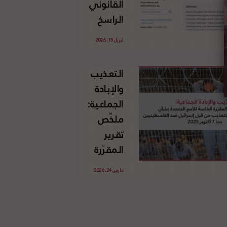
القانوني
الإسرائيلي
الراسخ
غير
للاجئين
القانوني
أبريل 15, 2026
الفلسطينيين
للأرض
وحقهم
الفلسطينية
التعذيب
في العودة
والإبادة
بموجب
الجماعية:
القانون
ملخّص
الدولي
تقرير
المقرّرة
الخاصة
مارس 24, 2026
للأمم
المتحدة
بشأن
الاستخدام