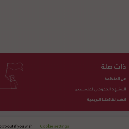
ذات صلة
عن المنظمة
المشهد الحقوقي لفلسطين
انضم لقائمتنا البريدية
تبرع لنا
أنشطتنا
اتصل بنا
opt-out if you wish.
Cookie settings