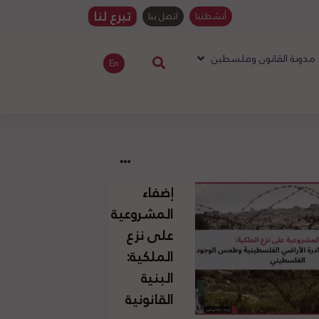
تبرع لنا
أنشطتنا
اتصل بنا
مدونة القانون وفلسطين
En
إضفاء
المشروعية
على نزع
الملكية:
البنية
القانونية