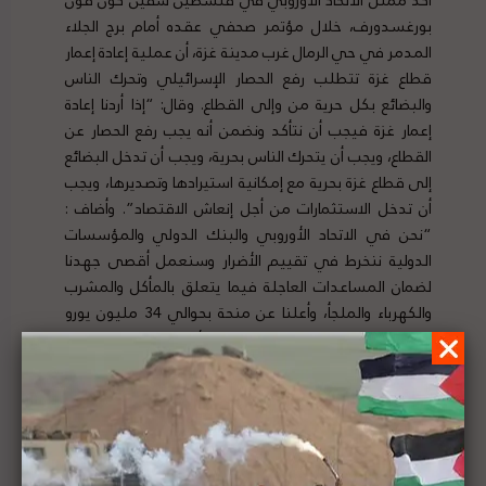
بورغسدورف، خلال مؤتمر صحفي عقده أمام برج الجلاء
المدمر في حي الرمال غرب مدينة غزة، أن عملية إعادة إعمار
قطاع غزة تتطلب رفع الحصار الإسرائيلي وتحرك الناس
والبضائع بكل حرية من وإلى القطاع. وقال: “إذا أردنا إعادة
إعمار غزة فيجب أن نتأكد ونضمن أنه يجب رفع الحصار عن
القطاع، ويجب أن يتحرك الناس بحرية، ويجب أن تدخل البضائع
إلى قطاع غزة بحرية مع إمكانية استيرادها وتصديرها، ويجب
أن تدخل الاستثمارات من أجل إنعاش الاقتصاد”. وأضاف :
“نحن في الاتحاد الأوروبي والبنك الدولي والمؤسسات
الدولية ننخرط في تقييم الأضرار وسنعمل أقصى جهدنا
لضمان المساعدات العاجلة فيما يتعلق بالمأكل والمشرب
والكهرباء والملجأ، وأعلنا عن منحة بحوالي 34 مليون يورو
لدعم قطاع غزة، هذه هي الخطوة الأولى”. لتفاصيل الخبر
ومصدره الأصلي،
هنا
إسرائيل تطلب من الولايات المتحدة مليار دولار