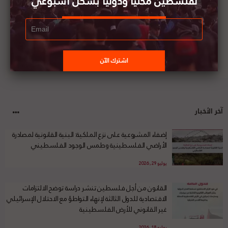
لفلسطين محليا ودوليا بشكل أسبوعي
آخر الأخبار
إضفاء المشروعية على نزع الملكية: البنية القانونية لمصادرة
الأراضي الفلسطينية وطمس الوجود الفلسطيني
يوليو 29, 2026
القانون من أجل فلسطين تنشر دراسة توضح الالتزامات
الاقتصادية للدول الثالثة لإنهاء التواطؤ مع الاحتلال الإسرائيلي
غير القانوني للأرض الفلسطينية
يوليو 18, 2026