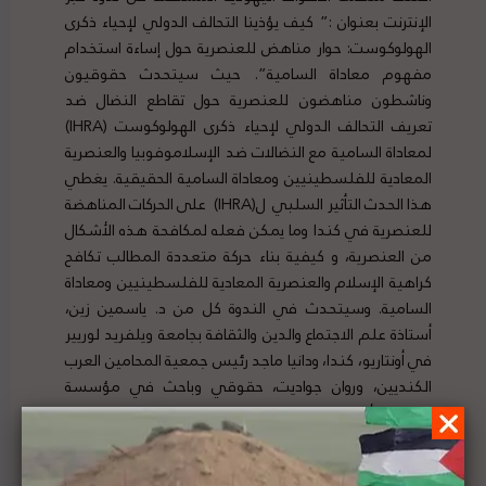
الإنترنت بعنوان :” كيف يؤذينا التحالف الدولي لإحياء ذكرى
الهولوكوست: حوار مناهض للعنصرية حول إساءة استخدام
مفهوم معاداة السامية”. حيث سيتحدث حقوقيون
وناشطون مناهضون للعنصرية حول تقاطع النضال ضد
تعريف التحالف الدولي لإحياء ذكرى الهولوكوست (IHRA)
لمعاداة السامية مع النضالات ضد الإسلاموفوبيا والعنصرية
المعادية للفلسطينيين ومعاداة السامية الحقيقية. يغطي
هذا الحدث التأثير السلبي ل(IHRA) على الحركات المناهضة
للعنصرية في كندا وما يمكن فعله لمكافحة هذه الأشكال
من العنصرية، و كيفية بناء حركة متعددة المطالب تكافح
كراهية الإسلام والعنصرية المعادية للفلسطينيين ومعاداة
السامية. وسيتحدث في الندوة كل من د. ياسمين زين،
أستاذة علم الاجتماع والدين والثقافة بجامعة ويلفريد لوريير
في أونتاريو، كندا، ودانيا ماجد رئيس جمعية المحامين العرب
الكنديين، وروان جواديت، حقوقي وباحث في مؤسسة
منظمة الأصوات اليهودية المستقلة، وريما، العضو المنتدب
السابق للحزب الوطني الديمقراطي عن الشاطئ الشرقي
ليورك. وذلك يوم 28 يونيو الساعة 6 مساءً بتوقيت