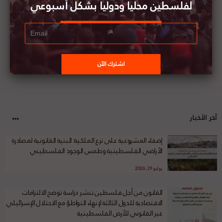
لفلسطين محليا ودوليا بشكل أسبوعي
آخر الأخبار
إضفاء المشروعية على نزع الملكية: البنية القانونية لمصادرة
الأراضي الفلسطينية وطمس الوجود الفلسطيني
يوليو 29, 2026
القانون من أجل فلسطين تنشر دراسة توضح الالتزامات
الاقتصادية للدول الثالثة لإنهاء التواطؤ مع الاحتلال الإسرائيلي
غير القانوني للأرض الفلسطينية