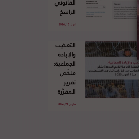
القانوني
الإسرائيلي
الراسخ
غير
للاجئين
القانوني
أبريل 15, 2026
الفلسطينيين
للأرض
وحقهم
الفلسطينية
التعذيب
في العودة
والإبادة
بموجب
الجماعية:
القانون
ملخّص
الدولي
تقرير
المقرّرة
الخاصة
مارس 24, 2026
للأمم
المتحدة
بشأن
الاستخدام