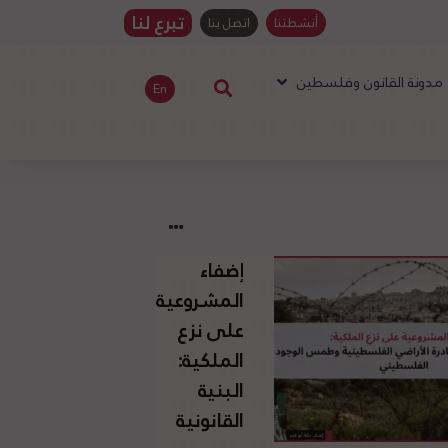
تبرع لنا
أنشطتنا
اتصل بنا
مدونة القانون وفلسطين
En
إضفاء
المشروعية
على نزع
الملكية:
البنية
القانونية