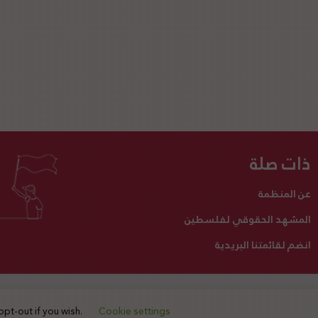
ذات صلة
عن المنظمة
المشهد الحقوقي لفلسطين
انضم لقائمتنا البريدية
تبرع لنا
أنشطتنا
اتصل بنا
opt-out if you wish.
Cookie settings