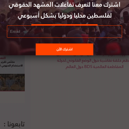
عتبرت المنظمة هذا القرار مكملا لسياسة الضم
اشترك معنا لتعرف تفاعلات المشهد الحقوقي
الأمم المتحدة ذات الصلة لا سيما قرار مجلس الأمن
لفلسطين محليا ودوليا بشكل أسبوعي
سلام القائمة على حل الدولتين وعاصمتها القدس الشرقية.
ضور باحثين وخبراء: القانون من أجل فلسطين
ظم حلقة نقاشية حول الوضع القانوني لحركة
المقاطعة العالمية BDS حول العالم
تابعونا :