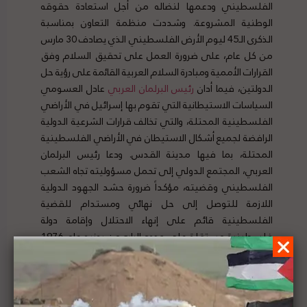
الفلسطيني ودعمها لنضاله من أجل استعادة حقوقه
الوطنية المشروعة. وشددت منظمة التعاون بمناسبة
الذكرى الـ45 ليوم الأرض الفلسطيني الذي يصادف 30 مارس
من كل عام، على ضرورة العمل على تحقيق السلام وفق
القرارات الأممية ومبادرة السلام العربية القائمة على رؤية حل
الدولتين، فيما أدان
رئيس البرلمان العربي
عادل العسومي
السياسات الاستيطانية التي تقوم بها إسرائيل في الأراضي
الفلسطينية المحتلة، والتي تخالف قرارات الشرعية الدولية
الرافضة لجميع أشكال الاستيطان في الأراضي الفلسطينية
المحتلة، بما فيها مدينة القدس. ودعا رئيس البرلمان
العربي، المجتمع الدولي إلى تحمل مسؤوليته تجاه الشعب
الفلسطيني وقضيته، مؤكداً ضرورة حشد الجهود الدولية
اللازمة للتوصل إلى حل نهائي ومستدام للقضية
الفلسطينية قائم على إنهاء الاحتلال وإقامة دولة
فلسطينية مستقلة على حدود الرابع من يونيو عام 1976
وعاصمتها القدس . لتفاصيل الخبر ومصدره الأصلي،
هنا