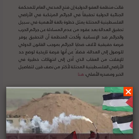
قالت منظمة العفو الدولية إن فتح المدعي العام للمحكمة
الجنائية الدولية تحقيقاً في الجرائم المرتكبة في الأراضي
الفلسطينية المحتلة يمثل خطوة بالغة الأهمية في سبيل
تحقيق العدالة بعد عقود من عدم المساءلة عن جرائم الحرب
والجرائم ضد الإنسانية. وأكدت المنظمة أن التحقيق يوفر
فرصة حقيقية لآلاف ضحايا الجرائم بموجب القانون الدولي
للوصول إلى العدالة، فضلاً عن أنها فرصة تاريخية لوضع حد
للإفلات من العقاب الذي أدى إلى انتهاكات خطيرة في
الأراضي الفلسطينية المحتلة لأكثر من نصف قرن. لتفاصيل
الخبر ومصدره الأصلي،
هنا
الخارجية الفلسطينية تدين اعتداء المستوطنين على
الكنيسة الرومانية في القدس وتطالب بتوفير الحماية
للمقدسات الدينية