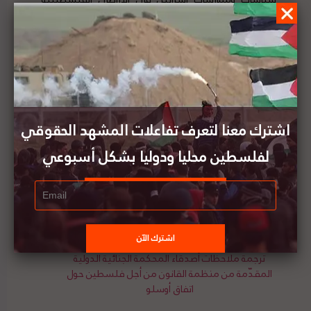
المحتلة، بما في ذلك القدس الشرقية، والذي صدر عن
المحكمة في 19 تموز (يوليو) 2024.
وفرت المناقشة، التي ضمت محامين وعلماء دوليين بارزين،
منصة قيمة لتحليل رأي المحكمة، وفحص الأسباب الجذرية
للاحتلال الإسرائيلي المطول، واستكشاف دور القانون
الدولي في فرض المساءلة.
اشترك معنا لتعرف تفاعلات المشهد الحقوقي
لفلسطين محليا ودوليا بشكل أسبوعي
تقرير المشهد الحقوقي لفلسطين العدد (245) || 8 –
14 سبتمبر/أيلول 2024
ترجمة ملاحظات أصدقاء المحكمة الجنائية الدولية
المقدّمة من منظمة القانون من أجل فلسطين حول
اتفاق أوسلو