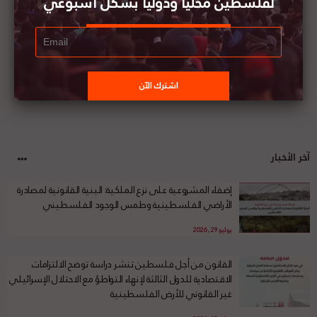
لفلسطين محليا ودوليا بشكل أسبوعي
آخر الأخبار
إضفاء المشروعية على نزع الملكية: البنية القانونية لمصادرة
الأراضي الفلسطينية وطمس الوجود الفلسطيني
يوليو 29, 2026
القانون من أجل فلسطين تنشر دراسة توضح الالتزامات
الاقتصادية للدول الثالثة لإنهاء التواطؤ مع الاحتلال الإسرائيلي
غير القانوني للأرض الفلسطينية