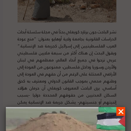
نشر
الباحث
جون برنارد كويغلي بحثاً في مجلة سلسلة أبحاث
الدراسات القانونية بجامعة ولاية أوهايو بعنوان: “منع عودة
العرب الفلسطينيين إلى إسرائيل كجريمة ضد الإنسانية.”
ويقول البحث إن هناك أكثر من سبعة ملايين فلسطيني
عربي نزحوا في جميع أنحاء العالم، معظمهم في لبنان
والأردن وسوريا وداخل فلسطين، ممنوعون من العودة إلى
الأراضي المحتلة على الرغم من أن حقهم في العودة إلى
وطنهم محمي بموجب القانون الدولي ومعترف به كحق
أساسي. يرى الباحث المعروف كويغلي أن حرمان هؤلاء
السكان المدنيين من حقوقهم المحددة دوليا -بسبب
إثنيتهم أو جنسيتهم- يشكل جريمة ضد الإنسانية يمكن
مقاضاتها أمام المحكمة الجنائية الدولية.
لتفاصيل البحث ومصدره الأصلي،
هنا