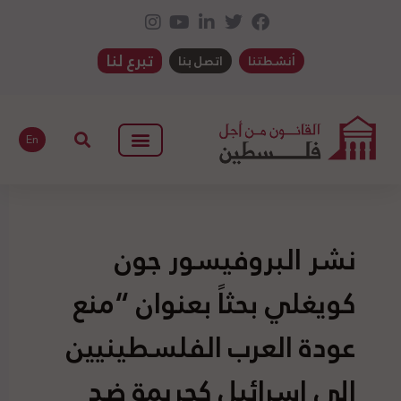
تبرع لنا
أنشطتنا
اتصل بنا
En
نشر البروفيسور جون
كويغلي بحثاً بعنوان “منع
عودة العرب الفلسطينيين
إلى إسرائيل كجريمة ضد