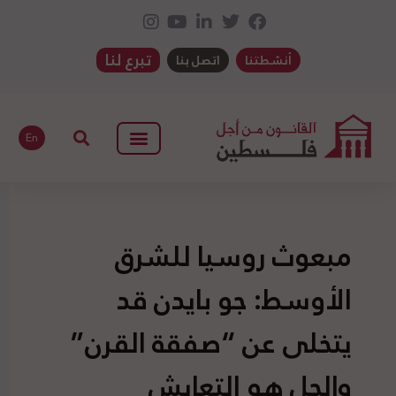
تبرع لنا
أنشطتنا
اتصل بنا
En
مبعوث روسيا للشرق
الأوسط: جو بايدن قد
يتخلى عن “صفقة القرن”
والحل هو التعايش