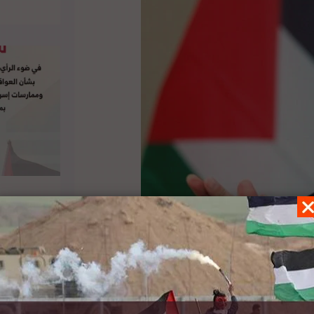
 المبعوث الأممي الجديد لعملية السلام في الشرق
الصراع الفلسطيني الإسرائيلي القائم على إنهاء
الاحتلال، وقيام الدولة الفلسطينية المستقلة على حدود الرابع من حزيران عام 1967، وبالقدس الشرقية عاصمة لها،
عمرو المبعوث الأممي بضرورة قيام الأمم المتحدة
سطينين “الأونروا”، حتى تتمكن من مواصلة تقديم
أصلي،
هنا