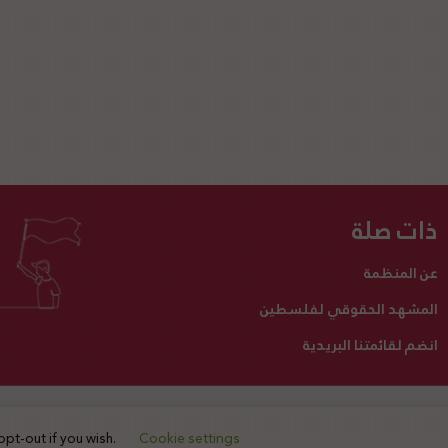
ذات صلة
عن المنظمة
المشهد الحقوقي لفلسطين
انضم لقائمتنا البريدية
تبرع لنا
أنشطتنا
اتصل بنا
opt-out if you wish.
Cookie settings