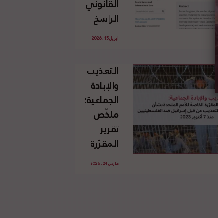
القانوني
الإسرائيلي
الراسخ
غير
للاجئين
القانوني
أبريل 15, 2026
الفلسطينيين
للأرض
وحقهم
الفلسطينية
التعذيب
في العودة
والإبادة
بموجب
الجماعية:
القانون
ملخّص
الدولي
تقرير
المقرّرة
الخاصة
مارس 24, 2026
للأمم
المتحدة
بشأن
الاستخدام