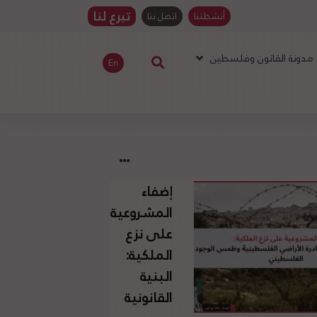
تبرع لنا
أنشطتنا
اتصل بنا
مدونة القانون وفلسطين
En
إضفاء
المشروعية
على نزع
الملكية:
البنية
القانونية