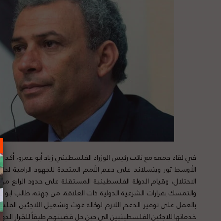
في لقاء جمعه مع نائب رئيس الوزراء الفلسطيني زياد أبو عمرو، أكد
الأوسط تور وينسلاند على دعم الأمم المتحدة للجهود الرامية لحل 
والتمسك بقرارات الشرعية الدولية ذات العلاقة. من جهته، طالب ابو 
بالعمل على توفير الدعم اللازم لوكالة غوث وتشغيل اللاجئين الفل
خدماتها للاجئين الفلسطينيين الى حين حل قضيتهم طبقاً للقرار الدولي (194). لتفاصيل الخبر ومصدره ال