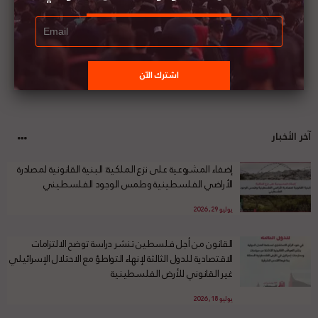
آخر الأخبار
إضفاء المشروعية على نزع الملكية: البنية القانونية لمصادرة
الأراضي الفلسطينية وطمس الوجود الفلسطيني
يوليو 29, 2026
القانون من أجل فلسطين تنشر دراسة توضح الالتزامات
الاقتصادية للدول الثالثة لإنهاء التواطؤ مع الاحتلال الإسرائيلي
غير القانوني للأرض الفلسطينية
يوليو 18, 2026