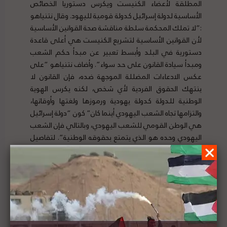
المطلقة لأعضاء الكنيست ويكرس دستوريا الخصائص
الأساسية لدولة إسرائيل كدولة قومية لليهود. وقال نتنياهو
:”لا تملك المحكمة سلطة مناقشة صحة القوانين الأساسية
لأن القوانين الأساسية لتشريع الكنيست هي أعلى قاعدة
دستورية في البلد وأبسط تعبير عن مبدأ حكم الشعب
ومبدأ سيادة القانون على حد سواء”. وأضاف نتنياهو “على
عكس الادعاءات المضللة الموجهة ضده، فإن القانون لا
ينتهك الحقوق الفردية لأي شخص، لكنه يكرس الهوية
الوطنية للدولة كدولة يهودية ورموزها ولغتها وأوقاتها،
والتزامها تجاه الشعب اليهودي أينما كان” كون “دولة إسرائيل
هي الوطن القومي للشعب اليهودي، وبالتالي فإن الشعب
اليهودي وحده هو الذي يتمتع بحقوقه الوطنية”. لتفاصيل
الخبر ومصدره الأصلي،
هنا
ندوة إلكترونية حول قضية الحقوقي صلاح حموري الذي
يواجه خطراً وشيكاً بالترحيل من القدس