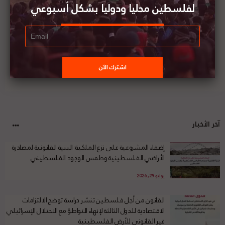
لفلسطين محليا ودوليا بشكل أسبوعي
آخر الأخبار
إضفاء المشروعية على نزع الملكية: البنية القانونية لمصادرة
الأراضي الفلسطينية وطمس الوجود الفلسطيني
يوليو 29, 2026
القانون من أجل فلسطين تنشر دراسة توضح الالتزامات
الاقتصادية للدول الثالثة لإنهاء التواطؤ مع الاحتلال الإسرائيلي
غير القانوني للأرض الفلسطينية