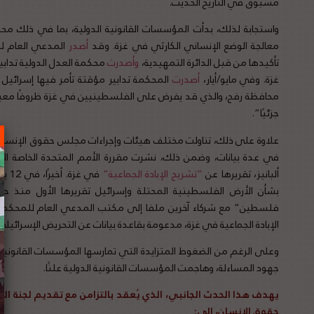
مسبوق في التاريخ الحديث.
واستجابة لذلك، بدأت المؤسسات القانونية الدولية، بما في ذلك محكم
معالجة الوضع الإنساني الكارثي في ​​غزة. وقد
أصدر
المدعي العام للم
تأكيدها من قبل الدائرة التمهيدية،
وأصدرت
محكمة العدل الدولية تدابي
غزة. وفي مايو/أيار،
أصدرت
المحكمة تدابير مؤقتة تأمر فيها إسرائيل
محافظة رفح، والذي قد يفرض على الفلسطينيين في غزة ظروفًا معيشية
جزئيًا”.
علاوة على ذلك، تناولت مختلف هيئات وإجراءات مجلس حقوق الإنسان ال
في عدة بيانات، وضمن ذلك، نشرت مقررة الأمم المتحدة الخاصة الم
ألبانيز، تقريرها عن
“تشريح الإبادة الجماعية”
في غزة. أخيرًا، في 12 يونيو 2024،
بشأن الأرض الفلسطينية المحتلة وإسرائيل تقريرها الأول منذ حر
فلسطين” مع شركاء آخرين ملفا إلى مكتب المدعي العام للمحكمة ال
الإبادة الجماعية في غزة، مدعومة بقاعدة بيانات عن التحريض الإسرائيلي 
وعلى الرغم من الضغوط المتزايدة التي تمارسها المؤسسات القانونية 
جهود المساءلة، وهاجمت المؤسسات القانونية الدولية علنًا.
يهدف هذا الحدث الجانبي، الذي يُعقد بالتزامن مع تقديم لجنة ال
حقوق الإنسان، إلى: