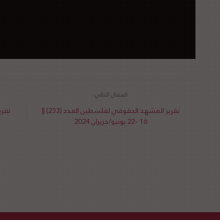
تقرير المشهد الحقوقي لفلسطين العدد (233) ||
16 -22 يونيو/حزيران 2024