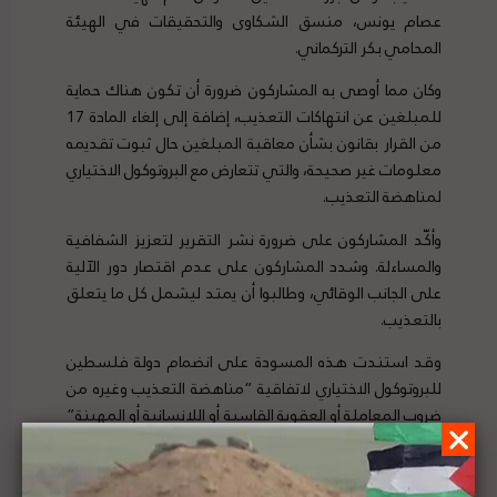
عصام يونس، منسق الشكاوى والتحقيقات في الهيئة
المحامي بكر التركماني.
وكان مما أوصى به المشاركون ضرورة أن تكون هناك حماية
للمبلغين عن انتهاكات التعذيب، إضافة إلى إلغاء المادة 17
من القرار بقانون بشأن معاقبة المبلغين حال ثبوت تقديمه
معلومات غير صحيحة، والتي تتعارض مع البروتوكول الاختياري
لمناهضة التعذيب.
وأكّد المشاركون على ضرورة نشر التقرير لتعزيز الشفافية
والمساءلة. وشدد المشاركون على عدم اقتصار دور الآلية
على الجانب الوقائي، وطالبوا أن يمتد ليشمل كل ما يتعلق
بالتعذيب.
وقد استندت هذه المسودة على انضمام دولة فلسطين
للبروتوكول الاختياري لاتفاقية “مناهضة التعذيب وغيره من
ضروب المعاملة أو العقوبة القاسية أو اللانسانية أو المهينة”
بعد توقيع الرئيس عباس عليه بتاريخ 28/12/2017، وهو ما
يتطلب التزام دولة فلسطين بإنشاء الآلية الوطنية الوقائية
لمنع التعذيب.