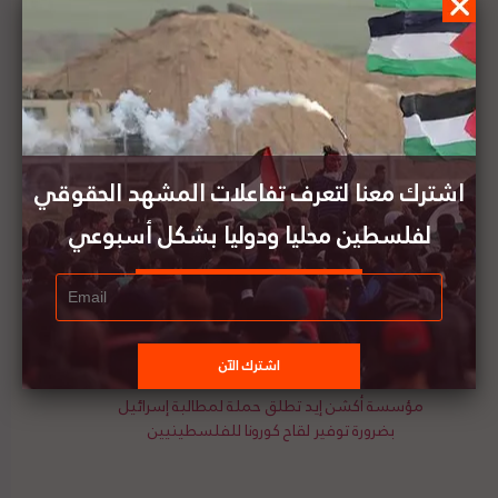
حصر الجرائم التي يعتقد بأن الاحتلال الإسرائيلي قام
بارتكابها في فلسطين . وخرجت الباحثة بعدة توصيات أهمها
الطلب من مجلس الأمن الدولي العمل على إنشاء محكمة
خاصة مؤقتة تشابه محكمة يوغوسلافيا السابقة ومحكمة
الحريري وذلك لفتح تحقيق حول الجرائم الإسرائيلية بحق
الفلسطينيين. لتفاصيل الدراسة ومصدرها الأصلي،
هنا
اشترك معنا لتعرف تفاعلات المشهد الحقوقي
لفلسطين محليا ودوليا بشكل أسبوعي
معهد الدراسات الفلسطينية يعقد ندوة حول آثار
اختصاص المحكمة الجنائية الدولية على الضفة الغربية
وغزة
مؤسسة أكشن إيد تطلق حملة لمطالبة إسرائيل
بضرورة توفير لقاح كورونا للفلسطينيين