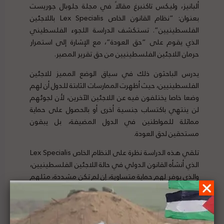
ألبانيز، وليكس تاكنبرغ مقالاً في مجلة جلوبال جوريست
بعنوان: “نظام القانون الخاص Lex Specialis باللاجئين
الفلسطينيين”. تستكشف الدراسة اللجوء الفلسطيني
الذي يقوم على “حق العودة”، مع الإشارة إلى استمرار
حرمان اللاجئين الفلسطينيين من حق تقرير المصير.
يدرس الباحثون ذلك في سياق الوضع المميز للاجئين
الفلسطينيين، حيث أظهرت الممارسات الثابتة للدول أن لهم
وضعا خاصا يختلفون فيه عن اللاجئين الآخرين، لأن لجوئهم
لن ينتهي باكتساب جنسية أخرى أو بالحصول على حماية
مماثلة للمواطنين في الدول المضيفة، بل يبقون
مستحقين لحق العودة.
تلقي هذه الدراسة نظرة على النظام الخاص Lex Specialis
الذي أنشأه القانون الدولي في حالة اللاجئين الفلسطينيين،
والذي يوفر لهم حماية متساوية، إن لم تكن مشددة، مثلهم
مثل اللاجئين الآخرين. لتفاصيل الدراسة ومصدره الأصلي،
هنا