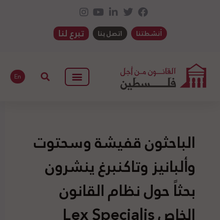
تبرع لنا
أنشطتنا
اتصل بنا
En
الباحثون قفيشة وسحتوت
وألبانيز وتاكنبرغ ينشرون
بحثاً حول نظام القانون
الخاص Lex Specialis