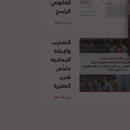
القانوني
الإسرائيلي
الراسخ
غير
للاجئين
القانوني
أبريل 15, 2026
الفلسطينيين
للأرض
وحقهم
الفلسطينية
التعذيب
في العودة
والإبادة
بموجب
الجماعية:
القانون
ملخّص
الدولي
تقرير
المقرّرة
الخاصة
مارس 24, 2026
للأمم
المتحدة
بشأن
الاستخدام