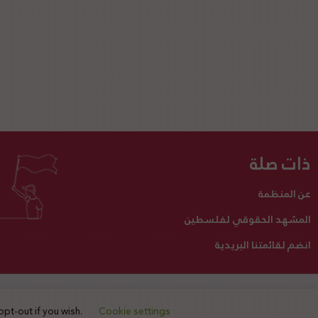
ذات صلة
عن المنظمة
المشهد الحقوقي لفلسطين
انضم لقائمتنا البريدية
تبرع لنا
أنشطتنا
اتصل بنا
opt-out if you wish.
Cookie settings