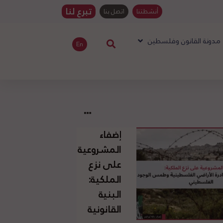
تبرع لنا
أنشطتنا
اتصل بنا
مدونة القانون وفلسطين
En
إضفاء
المشروعية
على نزع
الملكية:
البنية
القانونية