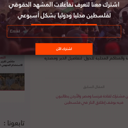
اشترك معنا لتعرف تفاعلات المشهد الحقوقي
لفلسطين محليا ودوليا بشكل أسبوعي
نظمة الأمم المتحدة أنطونيو غوتيريش، حول جملة
البت المنظمة بتحمل مسؤولياتها القانونية حيالها.
بحق المدنيين الفلسطينيين. لا سيما ما يجري حتى
تمر للأماكن المقدسة وتطويع القضاء الاسرائيلي
دس.
وتأتي هذه المذكرة في إطار سلسلة الخطوات
لدولية، لتوثيق جرائم الحرب الاسرائيلية، وصولاً الى
ية والمحاكم المحلية للدول. لتفاصيل الخبر ومصدره
ن مشترك لقادة فرنسا ومصر والأردن يطالبون
فيه بوقف إطلاق النار في فلسطين
تابعونا :