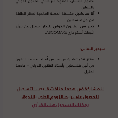
بحقوق الإنسان، المعهد البريطاني للقانون الدولي
والمقارن.
آنا سانشيز،
منسقة الحملة العالمية لحظر الطاقة
من أجل فلسطين.
خبير في القانون الدولي للبحار:
ممثل عن مركز
الأبحاث أسكوماري ASCOMARE
.
سيدير النقاش
:
معتز قفيشة،
رئيس مجلس أمناء منظمة القانون
من أجل فلسطين وأستاذ القانون الدولي – جامعة
الخليل
للمشاركة في هذه المناقشة، يجب التسجيل
للحصول على رابط الزووم الخاص بالندوة.
يمكنك التسجيل هنا، انقر/ي