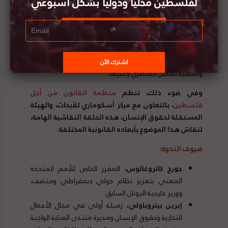
لفلسطين محليا ودوليا بشكل أسبوعي
بموجب نظام ”المرور البريء“ ومسؤوليات العناية الواجبة
لدول العلَم. وهذه الالتزامات لا تحددها اتفاقية الأمم
المتحدة لقانون البحار فحسب، بل مجموعة القواعد الدولية
بأكملها التي تشمل أيضًا معاهدة الأمم المتحدة لتجارة
الأسلحة واتفاقية جنيف واتفاقية منع الإبادة الجماعية
واتفاقية الفصل العنصري وغيرها.
وفي ضوء ذلك، تنظم
منظمة القانون من أجل
فلسطين
، بالتعاون مع مركز أسكوماري للأبحاث، والهيئة
المستقلة لحقوق الإنسان، هذه الحلقة النقاشية الهامة،
لنقاش هذا الموضوع بأبعاده القانونية المختلفة.
ضيوف الندوة:
جورج كاتروغالوس،
المقرر الخاص للأمم المتحدة
المعني بتعزيز نظام دولي ديمقراطي ومنصف،
ووزير خارجية اليونان السابق.
إيرين بيتروباولي،
زميلة أولى في مجال الأعمال
التجارية وحقوق الإنسان ومديرة منتدى العناية الواجبة