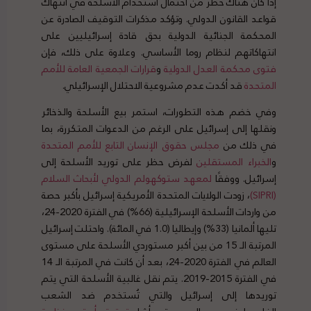
إذا كان هناك خطر من احتمال استخدام الأسلحة في انتهاك
قواعد القانون الدولي. وتؤكد مذكرات التوقيف الصادرة عن
المحكمة الجنائية الدولية بحق قادة إسرائيليين على
انتهاكاتهم لنظام روما الأساسي. وعلاوة على ذلك، فإن
فتوى محكمة العدل الدولية
و
قرارات الجمعية العامة للأمم
المتحدة
قد أكدت عدم مشروعية الاحتلال الإسرائيلي.
وفي خضم هذه التطورات، استمر بيع الأسلحة والذخائر
ونقلها إلى إسرائيل على الرغم من الدعوات المتكررة، بما
في ذلك من
مجلس حقوق الإنسان التابع للأمم المتحدة
و
الخبراء المستقلين
لفرض حظر على توريد الأسلحة إلى
إسرائيل. ووفقًا
لمعهد ستوكهولم الدولي لأبحاث السلام
(SIPRI)
، زودت الولايات المتحدة الأمريكية إسرائيل بأكبر حصة
من واردات الأسلحة الإسرائيلية (66%) في الفترة 2020-24،
تليها ألمانيا (33%) وإيطاليا (1.0 في المائة). واحتلت إسرائيل
المرتبة الـ 15 من بين أكبر مستوردي الأسلحة على مستوى
العالم في الفترة 2020-24، بعد أن كانت في المرتبة الـ 14
في الفترة 2015-2019. يتم نقل غالبية الأسلحة التي يتم
توريدها إلى إسرائيل والتي تُستخدم ضد الشعب