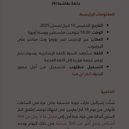
حلقة نقاشية (4)
المعلومات الرئيسية:
نقل الأسلحة وإمدادات الطاقة إسرائيل
التاريخ
: الخميس 10 ابريل/نيسان 2025.
الوقت
: 18:00 بتوقيت فلسطين ووسط أوروبا
المكان
: عبر الإنترنت (عبر زووم) وبث مباشر على
اليوتيوب.
اللغة
: ستُعقد الندوة باللغة الإنجليزية. وسوف يتم
توفير ترجمة فورية إلى اللغة العربية.
التسجيل مطلوب:
للتسجيل من أجل حضور
الندوة،
انقر/ي هنا.
الخلفية
قانون البحار نقل الأسلحة وإمدادات الطاقة اسرائيل
شنّت إسرائيل غارات جوية منسقة على غزة في الساعات
الأولى من يوم 18 آذار/مارس، في انتهاك لوقف إطلاق النار
الساري آنذاك في غزة، مما أدى إلى
مقتل ما لا يقل عن 404
أشخاص وجرح أكثر من 560 شخصًا
في ذلك اليوم وحده.