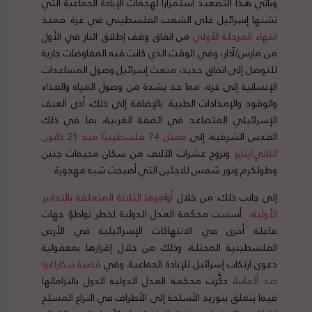
ويأتي هذا التصعيد استمرارًا لهجمات الإبادة الجماعية التي
تشنها إسرائيل على الشعب الفلسطيني في غزة. فمنذ
انتهاء المرحلة الأولى
من اتفاق وقف إطلاق النار في الأول
من مارس/آذار، وفي الوقت الذي كانت فيه المفاوضات جارية
للتوصل إلى اتفاق جديد، منعت إسرائيل وصول المساعدات
الإنسانية إلى غزة، مما حد بشدة من وصول المياه والغذاء
والوقود والإمدادات الطبية. بالإضافة إلى ذلك، أدى العنف
الإسرائيلي المتصاعد في الضفة الغربية، بما في ذلك
القدس الشرقية، إلى
مقتل 74 فلسطينيًا منذ 21 كانون
الثاني/يناير
ونزوح عشرات الآلاف من سكان مخيمات جنين
وطولكرم ونور شمس للاجئين التي أصبحت شبه مهجورة.
إلى جانب ذلك، من خلال
أوامرها الثلاثة المتعلقة بالتدابير
الأولية،
أسست محكمة العدل الدولية لخطر تواطؤ جهات
فاعلة أخرى في الانتهاكات الإسرائيلية في الأرض
الفلسطينية المحتلة، وذلك من خلال إقرارها بمعقولية
دعوى ارتكاب إسرائيل للإبادة الجماعية. وفي
قضية نيكاراغوا
ضد ألمانيا
، ذكَّرت محكمة العدل الدولية الدول بالتزاماتها
فيما يتعلق بتوريد الأسلحة إلى الأطراف في النزاع المسلح