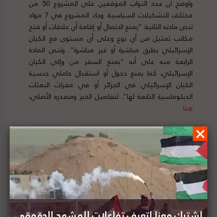
وأوضح أن عدد النواب الموقعين على المشروع 50 من
مختلف التشكيلات السياسية. وجاء المشروع في 7 مواد
تنص مادته الثانية: “يمنع الاتصال أو إقامة أي علاقات أو فتح
مكاتب تمثيل من أي نوع وعلى أي مستوى مع الكيان
الإسرائيلي بطرق مباشرة أو غير مباشرة”.​​​​​​​ وتنص المادة
الرابعة منه على أنه “يمنع السفر من وإلى الكيان
الإسرائيلي، كما يمنع دخول أو استقبال حاملي جنسية
الكيان الإسرائيلي في الجزائر أو في مقرات البعثات
الدبلوماسية التابعة لها”. لتفاصيل الخبر ومصدره الأصلي،
هنا
وزير الخارجية المصري يبحث مع نظيريه الإسرائيلي
والفلسطيني سبل عقد اجتماع لدفع جهود السلام
في الشرق الأوسط
اشترك معنا لتعرف تفاعلات المشهد الحقوقي