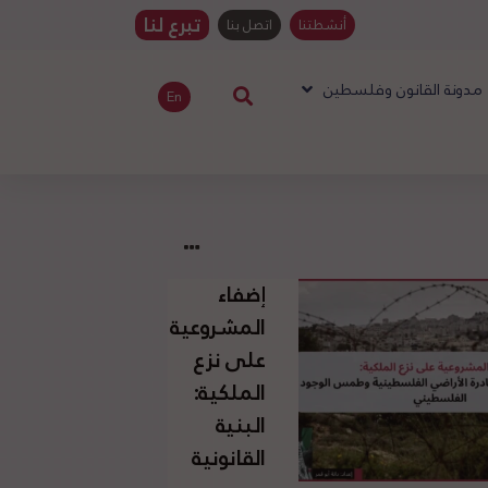
تبرع لنا
أنشطتنا
اتصل بنا
مدونة القانون وفلسطين
En
إضفاء
المشروعية
على نزع
الملكية:
البنية
القانونية