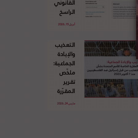
القانوني
الإسرائيلي
الراسخ
غير
للاجئين
القانوني
أبريل 15, 2026
الفلسطينيين
للأرض
وحقهم
الفلسطينية
التعذيب
في العودة
والإبادة
بموجب
الجماعية:
القانون
ملخّص
الدولي
تقرير
المقرّرة
الخاصة
مارس 24, 2026
للأمم
المتحدة
بشأن
الاستخدام