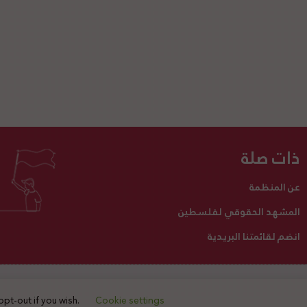
ذات صلة
عن المنظمة
المشهد الحقوقي لفلسطين
انضم لقائمتنا البريدية
تبرع لنا
أنشطتنا
اتصل بنا
opt-out if you wish.
Cookie settings