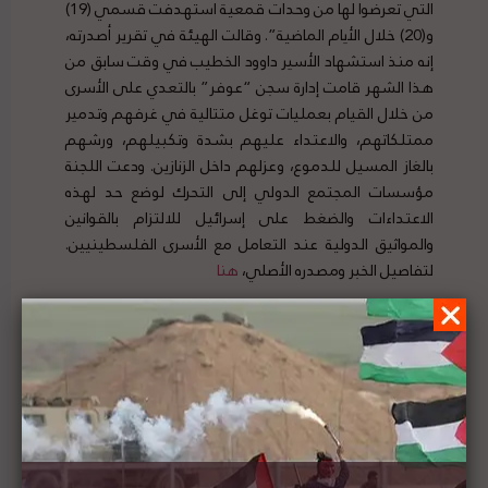
التي تعرضوا لها من وحدات قمعية استهدفت قسمي (19)
و(20) خلال الأيام الماضية”. وقالت الهيئة في تقرير أصدرته،
إنه منذ استشهاد الأسير داوود الخطيب في وقت سابق من
هذا الشهر قامت إدارة سجن “عوفر” بالتعدي على الأسرى
من خلال القيام بعمليات توغل متتالية في غرفهم وتدمير
ممتلكاتهم، والاعتداء عليهم بشدة وتكبيلهم، ورشهم
بالغاز المسيل للدموع، وعزلهم داخل الزنازين. ودعت اللجنة
مؤسسات المجتمع الدولي إلى التحرك لوضع حد لهذه
الاعتداءات والضغط على إسرائيل للالتزام بالقوانين
والمواثيق الدولية عند التعامل مع الأسرى الفلسطينيين.
لتفاصيل الخبر ومصدره الأصلي،
هنا
السفير الياباني في فلسطين: نؤكد دعم اليابان
لحقوق الشعب الفلسطيني