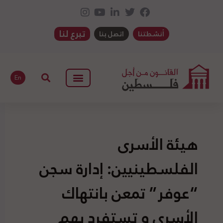
تبرع لنا
أنشطتنا
اتصل بنا
En
هيئة الأسرى
الفلسطينيين: إدارة سجن
“عوفر” تمعن بانتهاك
الأسرى و تستفرد بهم