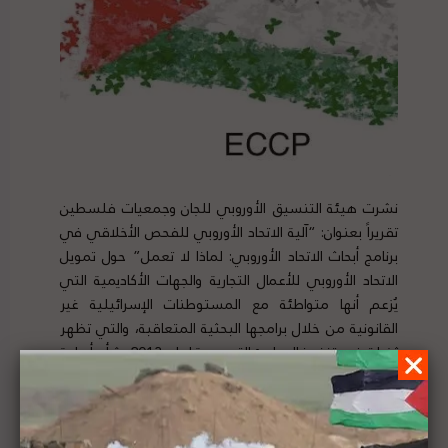
نشرت هيئة التنسيق الأوروبي للجان وجمعيات فلسطين
تقريراً بعنوان: “آلية الاتحاد الأوروبي للفحص الأخلاقي في
برنامج أبحاث الاتحاد الأوروبي: لماذا لا تعمل” حول تمويل
الاتحاد الأوروبي للأعمال التجارية والجهات الأكاديمية التي
يُزعم أنها متواطئة مع المستوطنات الإسرائيلية غير
القانونية من خلال برامجها البحثية المتعاقبة، والتي تظهر
ثغرات في تنفيذ المبادئ التوجيهية لعام 2013 بشأن أهلية
الجهات والمؤسسات الإسرائيلية للحصول على المنح،
والجوائز والمساعدات المالية. لتفاصيل الخبر ومصدره
الأصلي،
هنا