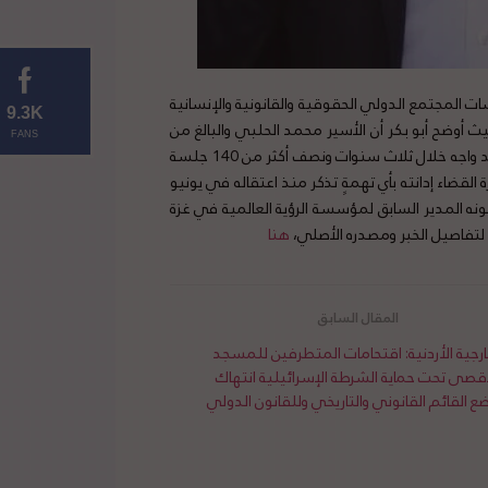
 المجتمع الدولي الحقوقية والقانونية والإنسانية
9.3K
 أوضح أبو بكر أن الأسير محمد الحلبي والبالغ من
FANS
العمر 42 عاماً هو صاحب أطول محاكمة في تاريخ الحركة الأسيرة كونه قد واجه خلال ثلاث سنوات ونصف أكثر من 140 جلسة
القضاء إدانته بأي تهمةٍ تذكر منذ اعتقاله في يونيو
، كونه المدير السابق لمؤسسة الرؤية العالمية في غزة
 لتفاصيل الخبر ومصدره الأصلي،
هنا
ارجية الأردنية: اقتحامات المتطرفين للمسجد
أقصى تحت حماية الشرطة الإسرائيلية انتهاك
ع القائم القانوني والتاريخي وللقانون الدولي