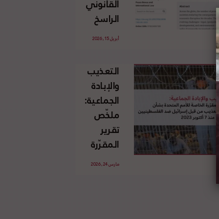
القانوني
الإسرائيلي
الراسخ
غير
للاجئين
القانوني
أبريل 15, 2026
الفلسطينيين
للأرض
وحقهم
الفلسطينية
التعذيب
في العودة
والإبادة
بموجب
الجماعية:
القانون
ملخّص
الدولي
تقرير
المقرّرة
الخاصة
مارس 24, 2026
للأمم
المتحدة
بشأن
الاستخدام