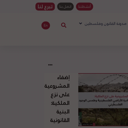
تبرع لنا
أنشطتنا
اتصل بنا
مدونة القانون وفلسطين
En
إضفاء
المشروعية
على نزع
الملكية:
البنية
القانونية