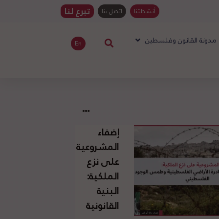
تبرع لنا
أنشطتنا
اتصل بنا
مدونة القانون وفلسطين
En
إضفاء
المشروعية
على نزع
الملكية:
البنية
القانونية