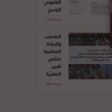
القانوني
الإسرائيلي
الراسخ
غير
للاجئين
القانوني
أبريل 15, 2026
الفلسطينيين
للأرض
وحقهم
الفلسطينية
التعذيب
في العودة
والإبادة
بموجب
الجماعية:
القانون
ملخّص
الدولي
تقرير
المقرّرة
الخاصة
مارس 24, 2026
للأمم
المتحدة
بشأن
الاستخدام