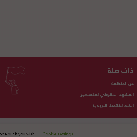
ذات صلة
عن المنظمة
المشهد الحقوقي لفلسطين
انضم لقائمتنا البريدية
تبرع لنا
أنشطتنا
اتصل بنا
opt-out if you wish.
Cookie settings