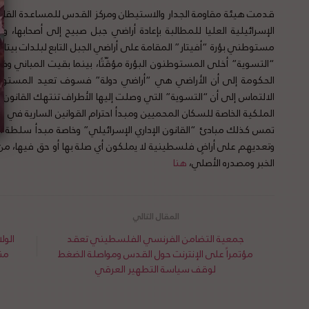
قدمت هيئة مقاومة الجدار والاستيطان ومركز القدس للمساعدة القانوني
الإسرائيلية العليا للمطالبة بإعادة أراضي جبل صبيح إلى أصحابها، و
مستوطني بؤرة “أفيتار” المقامة على أراضي الجبل التابع لبلدات بيتا 
“التسوية” أخلى المستوطنون البؤرة مؤقّتًا، بينما بقيت المباني و
الحكومة إلى أن الأراضي هي “أراضي دولة” فسوف تعيد المستوطنين
الالتماس إلى أن “التسوية” التي وصلت إليها الأطراف تنتهك القانون
الملكية الخاصة للسكان المحميين ومبدأ احترام القوانين السارية في 
تمس كذلك مبادئ “القانون الإداري الإسرائيلي” وخاصة مبدأ سلطة 
وتعديهم على أراضٍ فلسطينية لا يملكون أي صلة بها أو حق فيها، من
الخبر ومصدره الأصلي،
هنا
جمعية التضامن الفرنسي الفلسطيني تعقد
الول
مؤتمراً على الإنترنت حول القدس ومواصلة الضغط
من
لوقف سياسة التطهير العرقي