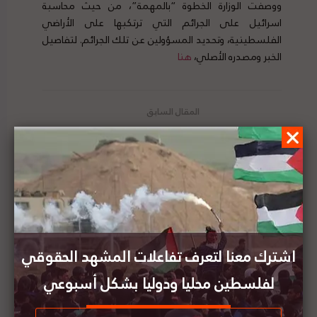
ووصفت الوزارة الخطوة “بالمهمة”، من حيث محاسبة
اسرائيل على الجرائم التي ترتكبها على الأراضي
الفلسطينية، وتحديد المسؤولين عن تلك الجرائم. لتفاصيل
الخبر ومصدره الأصلي،
هنا
تقرير المشهد الحقوقي لفلسطين | العدد (57) | 31
يناير - 6 فبراير 2021
سعيد أبو علي: قرار الجنائية الدولية جاء في سياق
مسيرة طويلة لتحقيق العدالة
اشترك معنا لتعرف تفاعلات المشهد الحقوقي
لفلسطين محليا ودوليا بشكل أسبوعي