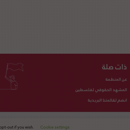
ذات صلة
عن المنظمة
المشهد الحقوقي لفلسطين
انضم لقائمتنا البريدية
تبرع لنا
أنشطتنا
اتصل بنا
opt-out if you wish.
Cookie settings