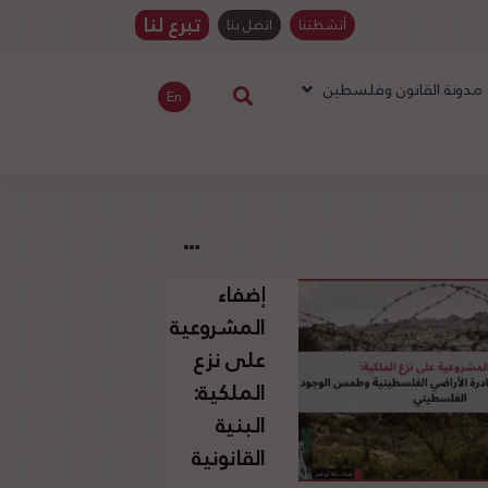
تبرع لنا
أنشطتنا
اتصل بنا
مدونة القانون وفلسطين
En
إضفاء
المشروعية
على نزع
الملكية:
البنية
القانونية