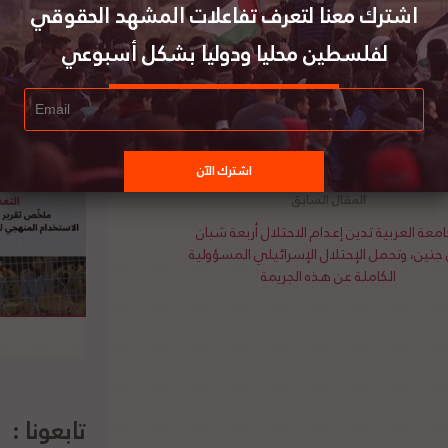
 وتطبيق مبدأ حل الدولتين، معتبرة أن التصعيد
اشترك معنا لتعرف تفاعلات المشهد الحقوقي
ة لوقف الإجراءات الأحادية الجانب التي من شأنها
لفلسطين محليا ودوليا بشكل أسبوعي
كل مكان بالضفة الغربية المحتلة، وحكومة الاحتلال
 وأكدت الوزارة أن التقاعس، واللامبالاة وسياسة
أمن الدولي وجلساته الشكلية المتعاقبة. لتفاصيل
امعة العربية تدين إعدام الاحتلال أربعة شبان
نين، وتحمل الإحتلال الإسرائيلي المسؤولية
الكاملة عن هذه الجريمة
تابعونا :