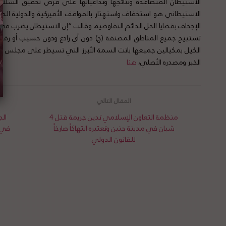
الاستيطان المتصاعدة ونتائجها وتداعياتها على فرص تحقيق السلام
الاستيطاني هو استخفاف واستهتار بالمواقف الأميركية والدولية الداعي
الإجحاف بقضايا الحل الدائم التفاوضية. وقالت “إن الاستيطان يضرب في 
تستبيح جميع المناطق المصنفة (ج) دون أي رادع ودون حسيب أو رقيب”.
الكيل بمكيالين جميعها باتت السمة الأبرز التي تسيطر على مجلس ال
الخبر ومصدره الأصلي،
هنا
منظمة التعاون الإسلامي تدين جريمة قتل 4
الج
شبان في مدينة جنين وتعتبره انتهاكاً صارخاً
في ج
للقانون الدولي