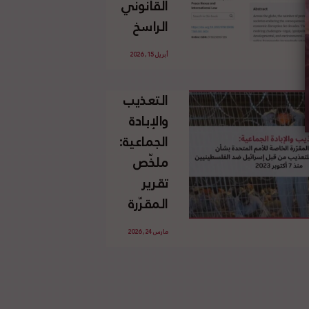
القانوني
الإسرائيلي
الراسخ
غير
للاجئين
القانوني
أبريل 15, 2026
الفلسطينيين
للأرض
وحقهم
الفلسطينية
التعذيب
في العودة
والإبادة
بموجب
الجماعية:
القانون
ملخّص
الدولي
تقرير
المقرّرة
الخاصة
مارس 24, 2026
للأمم
المتحدة
بشأن
الاستخدام