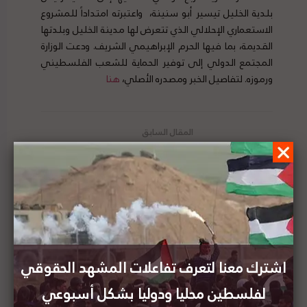
بلدية الخليل تيسير أبو سنينة، واعتبرته امتداداً للمشروع
الاستعماري الإحلالي الذي تتعرض لها مدينة الخليل وبلدتها
القديمة، بما فيها الحرم الإبراهيمي الشريف. ودعت الوزارة
المجتمع الدولي إلى توفير الحماية للشعب الفلسطيني
ورموزه. لتفاصيل الخبر ومصدره الأصلي،
هنا
وزارة الخارجية الفلسطينية تدين تحريض المستوطنين
على تصفية رئيس بلدية الخليل
وزارة الخارجية الفلسطينية ترفض محاولات بعض الدول
الأطراف في نظام روما الأساسي لتسييس عمل
المحكمة الجنائية الدولية
اشترك معنا لتعرف تفاعلات المشهد الحقوقي
لفلسطين محليا ودوليا بشكل أسبوعي