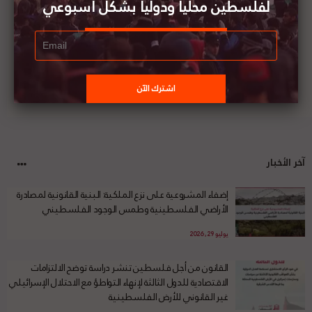
لفلسطين محليا ودوليا بشكل أسبوعي
آخر الأخبار
إضفاء المشروعية على نزع الملكية: البنية القانونية لمصادرة
الأراضي الفلسطينية وطمس الوجود الفلسطيني
يوليو 29, 2026
القانون من أجل فلسطين تنشر دراسة توضح الالتزامات
الاقتصادية للدول الثالثة لإنهاء التواطؤ مع الاحتلال الإسرائيلي
غير القانوني للأرض الفلسطينية