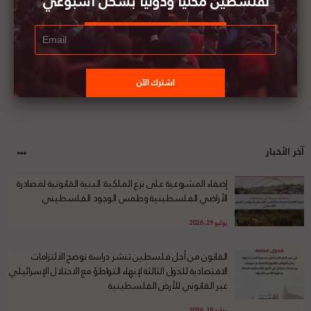
لفلسطين محليا ودوليا بشكل أسبوعي
آخر الأخبار
إضفاء المشروعية على نزع الملكية: البنية القانونية لمصادرة
الأراضي الفلسطينية وطمس الوجود الفلسطيني
يوليو 29, 2026
القانون من أجل فلسطين تنشر دراسة توضح الالتزامات
الاقتصادية للدول الثالثة لإنهاء التواطؤ مع الاحتلال الإسرائيلي
غير القانوني للأرض الفلسطينية
يوليو 18, 2026