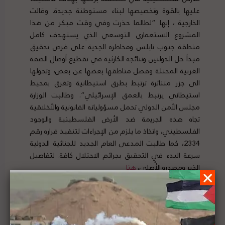
عليها بالقوة وتخصيصها لبناء مستوطنة جديدة. وقالت
الخارجية ، إنها “لطالما حذرت وفي وقت مبكر من هذا
المشروع الاستعماري التوسعي الذي يستهدف كامل
منطقة جنوب نابلس ومخاطره الجدية على فرص تحقيق
مبدأ حل الدولتين ونتائجه الكارثية في تقطيع أوصال الضفة
الغربية المحتلة وفصل مناطقها بعضها عن بعض، وتحولها
الى جزر متناثرة ترتبط بطرق استيطانية وتغرق بمحيط
استيطاني يرتبط بالعمق الإسرائيلي”. وطالبت الوزارة
مجلس الأمن الدولي تحمل مسؤولياته القانونية والأخلاقية
تجاه هذه الجريمة ضد الأرض الفلسطينية والوجود
الفلسطيني، واتخاذ ما يلزم من الإجراءات لتنفيذ قراره رقم
2334، كما طالبت المدعى العام الجديد للجنائية الدولية
سرعة البدء في التحقيق بجرائم الاحتلال كافة. لتفاصيل
الخبر ومصدره الأًصلي،
هنا