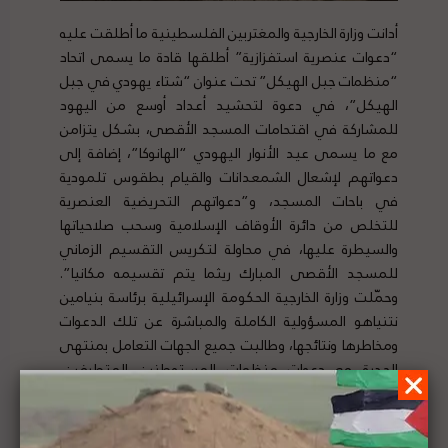
أدانت وزارة الخارجية والمغتربين الفلسطينية ما أطلقت عليه
“دعوات عنصرية استفزازية” أطلقها قادة ما يسمى اتحاد
“منظمات جبل الهيكل” تحت عنوان “شتاء يهودي في جبل
الهيكل”، في دعوة لتحشيد أعداد أوسع من اليهود
للمشاركة في اقتحامات المسجد الأقصى، بشكل يتزامن
مع ما يسمى عيد الأنوار اليهودي “الهانوكا”، إضافة إلى
دعواتهم لإشعال الشمعدانات والقيام بطقوس تلمودية
في باحات المسجد، و”دعواتهم التحريضية العنصرية
للتخلص من دائرة الأوقاف الإسلامية وسحب صلاحياتها
والسيطرة عليها، في محاولة لتكريس التقسيم الزماني
للمسجد الأقصى المبارك ريثما يتم تقسيمه مكانيا”.
وحمّلت وزارة الخارجية الحكومة الإسرائيلية برئاسة بنيامين
نتنياهو المسؤولية الكاملة والمباشرة عن تلك الدعوات
ومخاطرها ونتائجها، وطالبت جميع الجهات التعامل بمنتهى
الجدية مع دعوات منظمات المستوطنين المتطرفين،
والمجتمع الدولي والدول كافة بالتحرك الجاد لوقفها، خاصة
المنظمات الأممية المختصة وفي مقدمتها اليونسكو.
لتفاصيل الخبر ومصدره الأصلي،
هنا