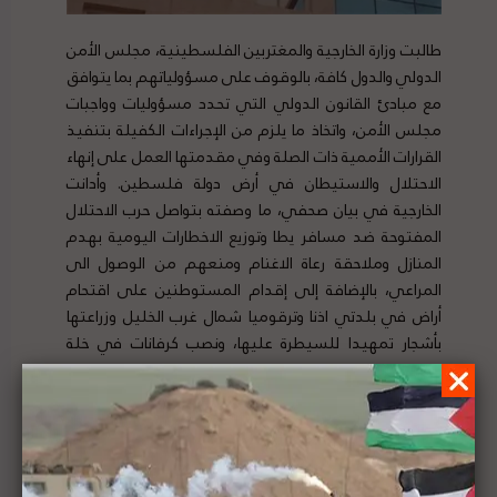
طالبت وزارة الخارجية والمغتربين الفلسطينية، مجلس الأمن
الدولي والدول كافة، بالوقوف على مسؤولياتهم بما يتوافق
مع مبادئ القانون الدولي التي تحدد مسؤوليات وواجبات
مجلس الأمن، واتخاذ ما يلزم من الإجراءات الكفيلة بتنفيذ
القرارات الأممية ذات الصلة وفي مقدمتها العمل على إنهاء
الاحتلال والاستيطان في أرض دولة فلسطين. وأدانت
الخارجية في بيان صحفي، ما وصفته بتواصل حرب الاحتلال
المفتوحة ضد مسافر يطا وتوزيع الاخطارات اليومية بهدم
المنازل وملاحقة رعاة الاغنام ومنعهم من الوصول الى
المراعي، بالإضافة إلى إقدام المستوطنين على اقتحام
أراض في بلدتي اذنا وترقوميا شمال غرب الخليل وزراعتها
بأشجار تمهيدا للسيطرة عليها، ونصب كرفانات في خلة
حسان غرب بلدة بديا وسط الضفة الغربية. تفاصيل البيان
ومصدره الأصلي
هنا