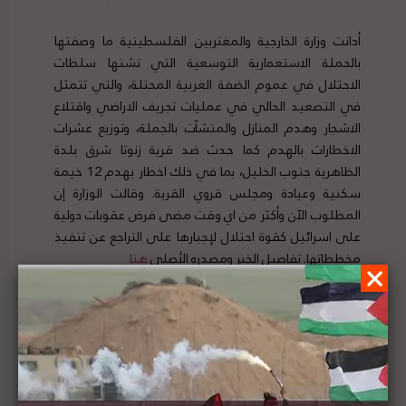
أدانت وزارة الخارجية والمغتربين الفلسطينية ما وصفتها
بالحملة الاستعمارية التوسعية التي تشنها سلطات
الاحتلال في عموم الضفة الغربية المحتلة، والتي تتمثل
في التصعيد الحالي في عمليات تجريف الاراضي واقتلاع
الاشجار وهدم المنازل والمنشآت بالجملة، وتوزيع عشرات
الاخطارات بالهدم كما حدث ضد قرية زنوتا شرق بلدة
الظاهرية جنوب الخليل، بما في ذلك اخطار بهدم 12 خيمة
سكنية وعيادة ومجلس قروي القرية. وقالت الوزارة إن
المطلوب الآن وأكثر من اي وقت مضى فرض عقوبات دولية
على اسرائيل كقوة احتلال لإجبارها على التراجع عن تنفيذ
مخططاتها. تفاصيل الخبر ومصدره الأصلي
هنا
وزير الخارجية الفلسطيني أمام مجلس الأمن: الوضع
الحالي في القضية الفلسطينية يقود لاستمرار
الاحتلال ومسؤوليتنا الجماعية إنقاذ حل الدولتين