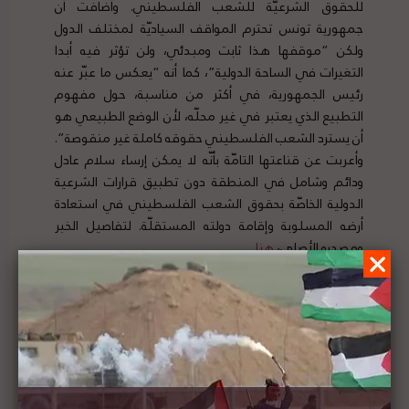
للحقوق الشرعيّة للشعب الفلسطيني. وأضافت أن
جمهورية تونس تحترم المواقف السياديّة لمختلف الدول
ولكن “موقفها هذا ثابت ومبدئي، ولن تؤثر فيه أبدا
التغيرات في الساحة الدولية”، كما أنه “يعكس ما عبّر عنه
رئيس الجمهورية، في أكثر من مناسبة، حول مفهوم
التطبيع الذي يعتبر في غير محلّه، لأن الوضع الطبيعي هو
أن يسترد الشعب الفلسطيني حقوقه كاملة غير منقوصة”.
وأعربت عن قناعتها التامّة بأنّه لا يمكن إرساء سلام عادل
ودائم وشامل في المنطقة دون تطبيق قرارات الشرعية
الدولية الخاصّة بحقوق الشعب الفلسطيني في استعادة
أرضه المسلوبة وإقامة دولته المستقلّة. لتفاصيل الخبر
ومصدره الأصلي،
هنا
عدالة: يجب إلغاء قانون القومية كونه يرسخ الفوقية
اليهودية ويؤسس لنظام فصل عنصري