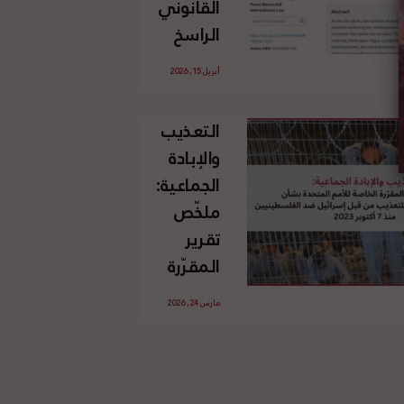
القانوني
الإسرائيلي
الراسخ
غير
للاجئين
القانوني
أبريل 15, 2026
الفلسطينيين
للأرض
وحقهم
الفلسطينية
التعذيب
في العودة
والإبادة
بموجب
الجماعية:
القانون
ملخّص
الدولي
تقرير
المقرّرة
الخاصة
مارس 24, 2026
للأمم
المتحدة
بشأن
الاستخدام