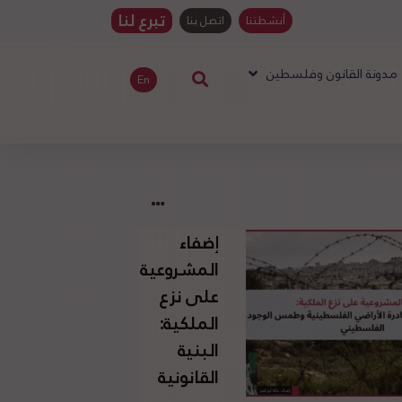
تبرع لنا
أنشطتنا
اتصل بنا
مدونة القانون وفلسطين
En
إضفاء
المشروعية
على نزع
الملكية:
البنية
القانونية