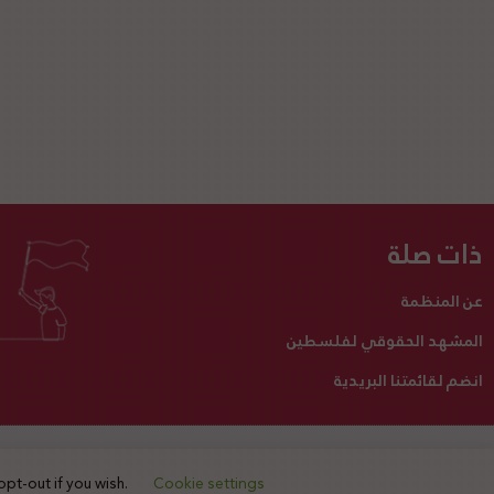
ذات صلة
عن المنظمة
المشهد الحقوقي لفلسطين
انضم لقائمتنا البريدية
تبرع لنا
أنشطتنا
اتصل بنا
opt-out if you wish.
Cookie settings